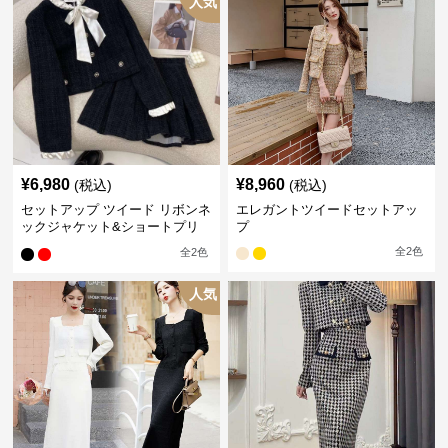
人気
¥
6,980
¥
8,960
(税込)
(税込)
セットアップ ツイード リボンネ
エレガントツイードセットアッ
ックジャケット&ショートプリ
プ
ーツスカート
全
2
色
全
2
色
人気