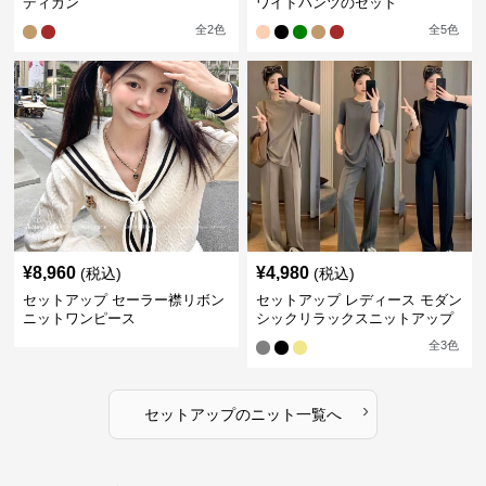
ディガン
ワイドパンツのセット
全
2
色
全
5
色
¥
8,960
¥
4,980
(税込)
(税込)
セットアップ セーラー襟リボン
セットアップ レディース モダン
ニットワンピース
シックリラックスニットアップ
全
3
色
›
セットアップ
の
ニット
一覧へ