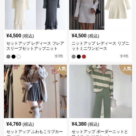
¥
4,500
¥
4,500
(税込)
(税込)
セットアップ レディース フレア
ニットアップ レディース リブニ
スリーブセットアップニット
ットミニワンピース
全
3
色
全
4
色
人気
人気
¥
4,760
¥
4,380
(税込)
(税込)
セットアップ ふわもこリブカー
セットアップ ボーダーニットと