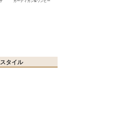
サ
カーディガン&ワンピー
スセット
スタイル