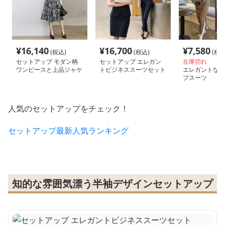
¥
16,140
¥
16,700
¥
7,580
(税込)
(税込)
(税込
セットアップ モダン柄
セットアップ エレガン
在庫切れ
ワンピースと上品ジャケ
トビジネススーツセット
エレガントなセ
ットセット
プスーツ
人気のセットアップをチェック！
セットアップ最新人気ランキング
知的な雰囲気漂う半袖デザインセットアップ