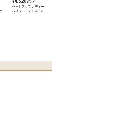
¥
4,520
(税込)
セットアップ レディー
ャ
ス オフィスカジュアル
ト
リラックスジャンプスー
ツ