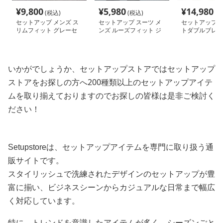
¥
9,800
¥
5,980
¥
14,980
(税込)
(税込)
(税
セットアップ メンズ ス
セットアップ スーツ メ
セットアップ 
リムフィット グレーセ
ンズ ルーズフィット ジ
トダブルブレス
ットアップスーツ
ャケット スーツセット
セット
いかがでしょうか、セットアップストアではセットアップ
ストアをお探しの方へ200種類以上のセットアップアイテ
ムを取り揃えておりますのでお探しの皆様は是非ご検討く
ださい！
Setupstoreは、セットアップアイテムを専門に取り扱う通
販サイトです。
スタイリッシュで洗練されたデザインのセットアップが豊
富に揃い、ビジネスシーンからカジュアルな日常まで幅広
く対応しています。
特に、トレンドを意識したアイテムが多く、シーズンごと