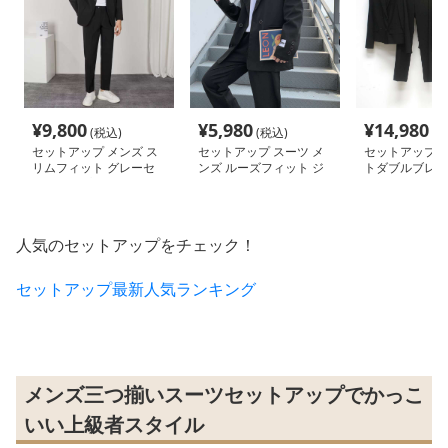
¥
9,800
¥
5,980
¥
14,980
(税込)
(税込)
(税
セットアップ メンズ ス
セットアップ スーツ メ
セットアップ 
リムフィット グレーセ
ンズ ルーズフィット ジ
トダブルブレス
ットアップスーツ
ャケット スーツセット
セット
人気のセットアップをチェック！
セットアップ最新人気ランキング
メンズ三つ揃いスーツセットアップでかっこ
いい上級者スタイル