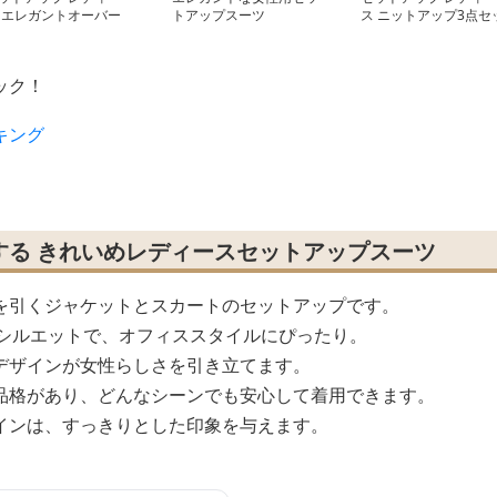
 エレガントオーバー
トアップスーツ
ス ニットアップ3点セ
イズスーツ
ト
ック！
キング
する きれいめレディースセットアップスーツ
を引くジャケットとスカートのセットアップです。
red シルエットで、オフィススタイルにぴったり。
デザインが女性らしさを引き立てます。
品格があり、どんなシーンでも安心して着用できます。
インは、すっきりとした印象を与えます。