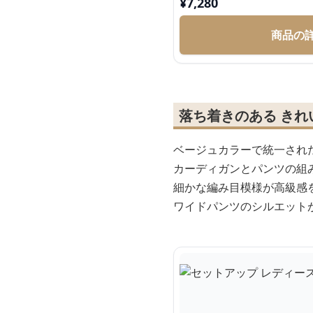
¥
7,280
商品の
落ち着きのある き
ベージュカラーで統一され
カーディガンとパンツの組
細かな編み目模様が高級感
ワイドパンツのシルエット