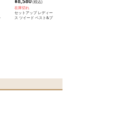
¥
8,580
(税込)
在庫切れ
セットアップ レディー
レ
ス ツイード ベスト&プ
リーツスカート