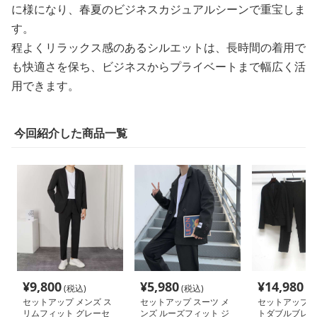
に様になり、春夏のビジネスカジュアルシーンで重宝しま
す。
程よくリラックス感のあるシルエットは、長時間の着用で
も快適さを保ち、ビジネスからプライベートまで幅広く活
用できます。
今回紹介した商品一覧
¥
9,800
¥
5,980
¥
14,980
(税込)
(税込)
(税
セットアップ メンズ ス
セットアップ スーツ メ
セットアップ 
リムフィット グレーセ
ンズ ルーズフィット ジ
トダブルブレス