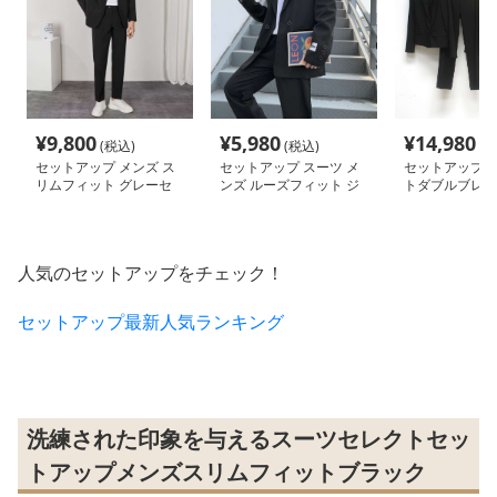
¥
9,800
¥
5,980
¥
14,980
(税込)
(税込)
(税
セットアップ メンズ ス
セットアップ スーツ メ
セットアップ 
リムフィット グレーセ
ンズ ルーズフィット ジ
トダブルブレス
ットアップスーツ
ャケット スーツセット
セット
人気のセットアップをチェック！
セットアップ最新人気ランキング
洗練された印象を与えるスーツセレクトセッ
トアップメンズスリムフィットブラック