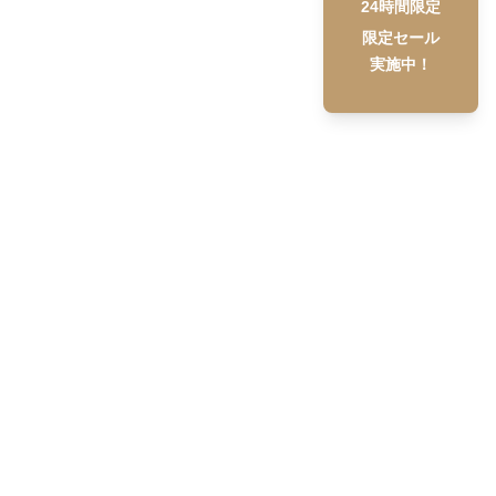
24時間限定
限定セール
実施中！
Setupstore
について
利用規約